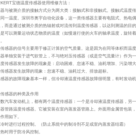
RKERT宝德温度传感器使用维修方法：
感器与被测介质的接触方式分为两大类：接触式和非接触式。接触式温度
到同一温度。深圳市奥宇自动化设备，这一类传感器主要有电阻式、热电偶
触，而是通过被测介质的热辐射或对流传到温度传感器，以达到测温的目
点是可以测量运动状态物质的温度（如慢速行使的火车的轴承温度，旋转
）。
度传感器的信号主要用于修正计算的空气质量。这是因为在同等体积而温
感器单独安装于进气软管上，不与绝对压传感器（或是空气流量计）作为
温度传感器发生故障的现象是：启动困难、怠速不稳、油耗增加、污染增
度传感器发生故障的现象：怠速不稳、油耗过大、排放超标。
传感器的故障现象基本一样，但冷却液温度传感器故障很明显，有时发动
度传感器的种类及作用
多数汽车发动机上，都有两个温度传感器：一个是冷却液温度传感器，另
发器管路温度传感器。它被安装在室内蒸发器管路上。外面用金属管包装
其作用如下。
制冷时进行过程控制。（防止系统中的制冷剂不足或室内蒸发器结霜）
制热时用于防冷风控制。