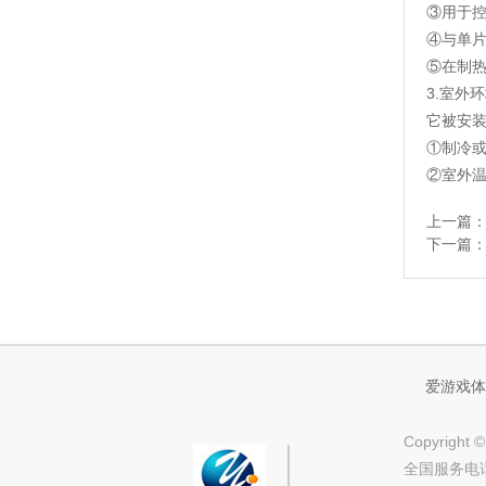
③用于
④与单
⑤在制
3.室外
它被安
①制冷
②室外
上一篇
下一篇
爱游戏体
Copyrig
全国服务电话：