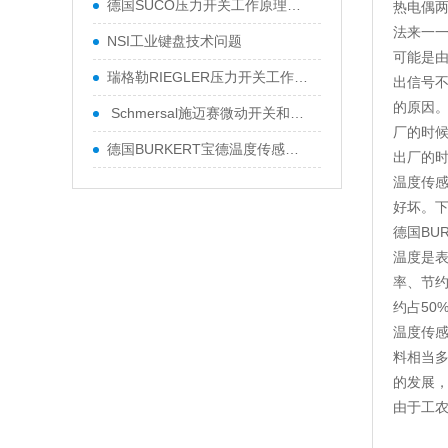
德国SUCO压力开关工作原理及技术参数
热电偶
法来一
NSI工业键盘技术问题
可能是
瑞格勒RIEGLER压力开关工作原理
出信号
的原因
Schmersal施迈赛微动开关和防护门监控
厂的时
德国BURKERT宝德温度传感器使用维修方
出厂的
温度传
好坏。
德国BU
温度是
率、节
约占50
温度传
料相当
的发展
由于工