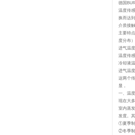
德国BU
温度传
换而达
介质接
主要特
度分布
进气温
温度传
冷却液
进气温
这两个
显，
一、温
现在大
室内蒸
发度。
①夏季
②冬季