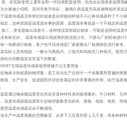
两 类。在实际使用上通常会和一些仪表配套使用，但也会出现很多故障现
一为大家做介绍吧。深圳市奥宇供应 ，被测介质温度升高或者降低时变送
由于温度传感器没有密封好或者是在焊接的时候不小心将传感器焊了个小洞
不稳定，这种原因是温度源本事的原因，温度源本事就是一个不稳定的温
。 第三，变送器输出误差大，这种情况原因就比较多，可能是选用的温度
候没有标定好。 温度传感器出现故障的情况很少见，只要出厂的时候进行
时候一地要进行检验，客户也可找传感器厂家索要出厂检测报告进行参考
感器实际上是热电阻，一般分为两线式、三线式和四线式三种形式。使用
下面给出的数值是在常温下的数值。
RKERT宝德温度传感器使用维修方法主要用途：
表征物体冷热程度的物理量，是工农业生产过程中一个很重要而普遍的测
约能源、生产安全、促进国民经济的发展起到非常重要的作用。由于温度
%。
感器是通过物体随温度变化而改变某种特性来间接测量的。不少材料、元
多。温度传感器随温度而引起物理参数变化的有：膨胀、电阻、电容、而
，新型温度传感器还会不断涌现。
农业生产中温度测量的范围极宽，从零下几百度到零上几千度，而各种材