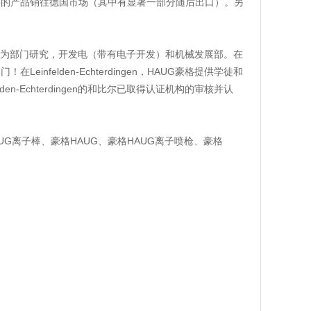
半的产品销往德国市场（其中有显著一部分随后出口）。另
研发的结构分为部门研究，开发电（带有电子开发）和机械发展部。在
felden-Echterdingen，HAUG豪格提供学徒和
n-Echterdingen的和比尔已取得认证机构的审核并认
AUG离子棒、豪格HAUG、豪格HAUG离子喷枪、豪格