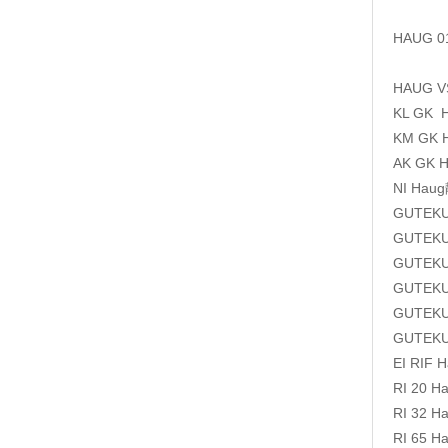
HAUG 
HAUG 
KL GK
KM GK
AK GK
NI
Hau
GUTEK
GUTEK
GUTEK
GUTEK
GUTEK
GUTEK
EI RIF
RI 20
H
RI 32
H
RI 65
H