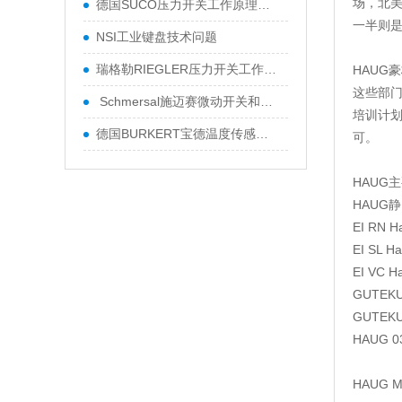
场，北
德国SUCO压力开关工作原理及技术参数
一半则
NSI工业键盘技术问题
瑞格勒RIEGLER压力开关工作原理
HAUG
这些部门
Schmersal施迈赛微动开关和防护门监控
培训计划
德国BURKERT宝德温度传感器使用维修方
可。
HAUG
HAUG
EI RN
H
EI SL
H
EI VC
H
GUTEK
GUTEK
HAUG 
HAUG 