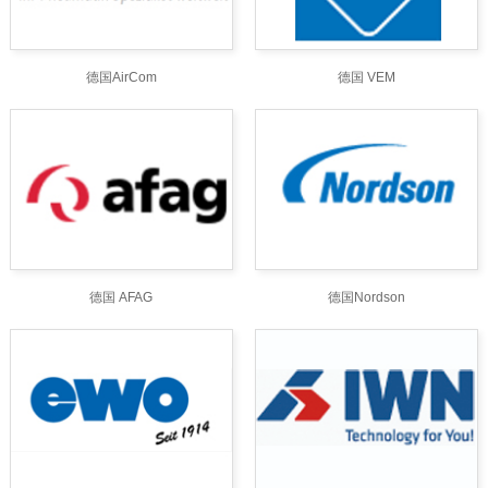
德国AirCom
德国 VEM
德国 AFAG
德国Nordson