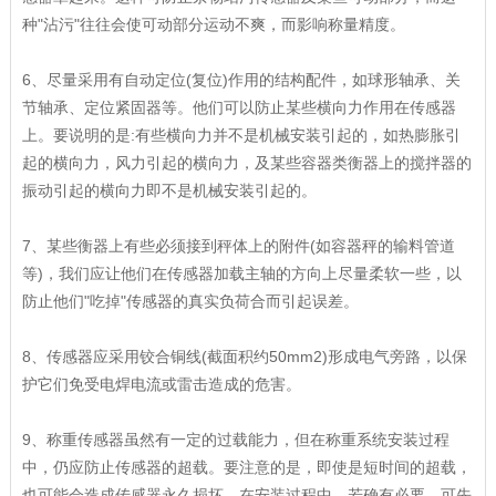
种"沾污"往往会使可动部分运动不爽，而影响称量精度。
6、尽量采用有自动定位(复位)作用的结构配件，如球形轴承、关
节轴承、定位紧固器等。他们可以防止某些横向力作用在传感器
上。要说明的是:有些横向力并不是机械安装引起的，如热膨胀引
起的横向力，风力引起的横向力，及某些容器类衡器上的搅拌器的
振动引起的横向力即不是机械安装引起的。
7、某些衡器上有些必须接到秤体上的附件(如容器秤的输料管道
等)，我们应让他们在传感器加载主轴的方向上尽量柔软一些，以
防止他们"吃掉"传感器的真实负荷合而引起误差。
8、传感器应采用铰合铜线(截面积约50mm2)形成电气旁路，以保
护它们免受电焊电流或雷击造成的危害。
9、称重传感器虽然有一定的过载能力，但在称重系统安装过程
中，仍应防止传感器的超载。要注意的是，即使是短时间的超载，
也可能会造成传感器永久损坏。在安装过程中，若确有必要，可先