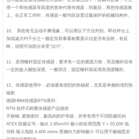
用一个和传感器等高度的垫块代替传感器，到最后，再把传感器换
上。在正常工作时，传感器一般均应设置过载保护的机械结构件。
10、 系统有无运动不爽现象，可以用以下方法判别。即在秤台上
加或减大约千分之一额定负荷看看称重显示仪是否有反映，有反
映，说明可动部分未受"沾污"。
11、若用螺杆固定传感器，要求有一定的紧固力矩，而且螺杆应有
一定的旋入螺纹深度。一般而言，固定螺杆因采用高强度螺杆。
12、传感器使用中，必须避免强烈的热辐射，尤其是单侧的强烈热
辐射
德国HBM传感器RTN系列 :
RTN 扭环式称重传感器产品描述:
不锈钢, 紧致密封，极高的防护等级，并带有用于不同防爆区的
ATEX 防爆证书：输出 2,85mV/V 极小的应用范围 Y = 20,000 低
功耗 输入电阻 4,400 ohms 受侧向力影响极小 可以用于极端恶劣