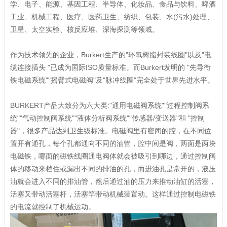
学、电子、能源、基因工程、半导体、化妆品、食品与饮料、啤酒
工业、机械工程、医疗、医药卫生、纺织、包装、水(污水)处理、
卫星、太空实验、核反应堆、深海探测等领域。
作为技术领先的企业，Burkert生产的"环氧树脂封装线圈"以及"电
缆连接插头 "已成为国际ISO质量标准。而Burkert发明的 "先导衔
铁电磁系统""摇臂式电磁阀"及"脉冲线圈"完全处于世界先进水平。
BURKERT产品大致分为六大类:"通用电磁阀系统""过程控制阀系
统""气动控制阀系统""液体分析阀系统""传感器/变送器"和 "控制
器"，很多产品达到卫生级标准。电磁阀里有密闭的腔，在不同位
置开有通孔，每个孔都通向不同的油管，腔中间是阀，两面是两块
电磁铁，哪面的磁铁线圈通电阀体就会被吸引到哪边，通过控制阀
体的移动来档住或漏出不同的排油的孔，而进油孔是常开的，液压
油就会进入不同的排油管，然后通过油的压力来推动油缸的活塞，
活塞又带动活塞杆，活塞竿带动机械装置动。这样通过控制电磁铁
的电流就控制了机械运动。